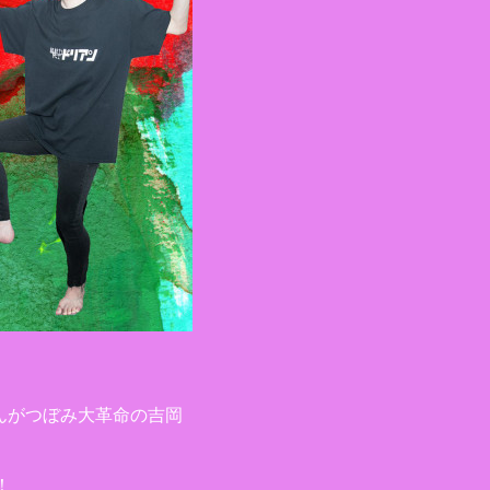
さんがつぼみ大革命の吉岡
！