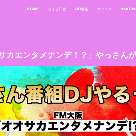
HOME
ライブ日程
CD情報
サブスク
YouTub
オサカエンタメナンデ！？」やっさんが