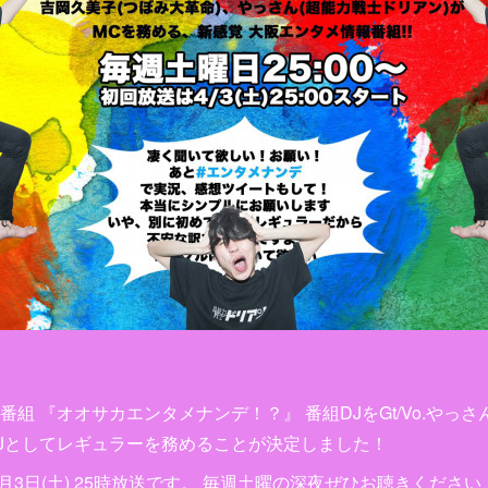
組 『オオサカエンタメナンデ！？』 番組DJをGt/Vo.やっ
Jとしてレギュラーを務めることが決定しました！
3日(土) 25時放送です。 毎週土曜の深夜ぜひお聴きください