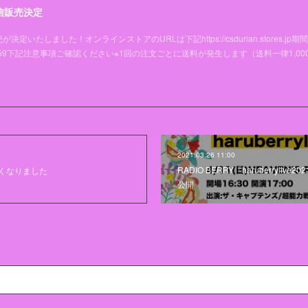
信販売決定
たしました！オンラインストアのURLは下記https://csdurian.stores.jp期
11(土)23:59下記注意事項ご確認ください※1回の注文ごとに送料が発生します（送料一律1,00
2021.03.26 11:00
RADIO BERRY「haruberryli
くなりました
公開