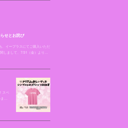
知らせとお詫び
トぴあ、イープラスにてご購入いただ
しまして、7/31（金）より…
！スペ
いま…