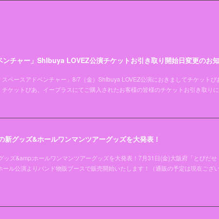
ンチャー」ShIbuya LOVEZ公演チケットお引き取り開始日変更のお
ペースアドベンチャー」8/7（金）ShIbuya LOVEZ公演におきましてチケッ
チケットぴあ、イープラスにてご購入されたお客様の皆様のチケットお引き取りに関
夏の新グッズ&ホールワンマンツアーグッズを大発表！
グッズ&amp;ホールワンマンツアーグッズを大発表！7月31日(金)大阪府「とびだせ
阪ホール公演よりバンド物販ブースで販売開始いたします！（通販の予定は現在ござ