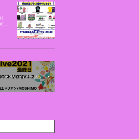
間は
0円…
ve2021」出演&タイムテーブル