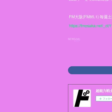
FM大阪(FM85.1) 毎週土
https://fmosaka.net/_ct
NEWS
(
36
)
超能力戦士ド
フォロ