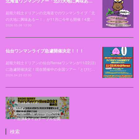
北海道ワンマンツアー「北の大地に興味あるー！2026」開催決定！！！
超能力戦士ドリアンの北海道でのワンマンライブ「北
の大地に興味あるー！」が11月に今年も開催！4度…
2026.05.08 13:00
仙台ワンマンライブ急遽開催決定！！！
超能力戦士ドリアンの仙台Rensaワンマンが11/22(日)
に急遽開催決定！現在開催中の全国ツアー「とびだ…
2026.04.25 03:00
2021.03.26 11:00
RADIO
BERRY「haruberrylive2021
」出演&タイムテーブル公開
検索