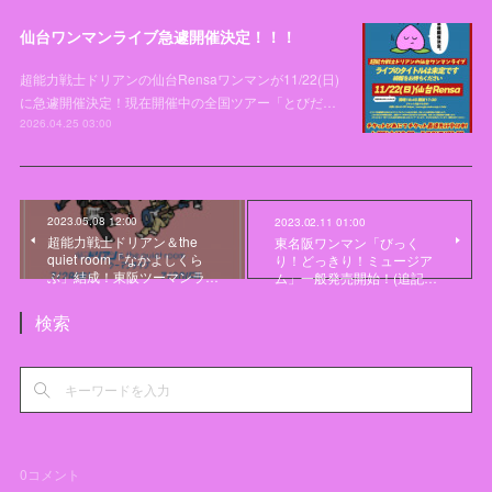
仙台ワンマンライブ急遽開催決定！！！
超能力戦士ドリアンの仙台Rensaワンマンが11/22(日)
に急遽開催決定！現在開催中の全国ツアー「とびだ…
2026.04.25 03:00
2023.05.08 12:00
2023.02.11 01:00
超能力戦士ドリアン＆the
東名阪ワンマン「びっく
quiet room「なかよしくら
り！どっきり！ミュージア
ぶ」結成！東阪ツーマンラ…
ム」一般発売開始！(追記…
検索
0
コメント