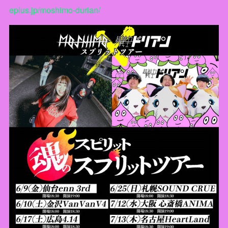
eplus.jp/moshimo-durian/