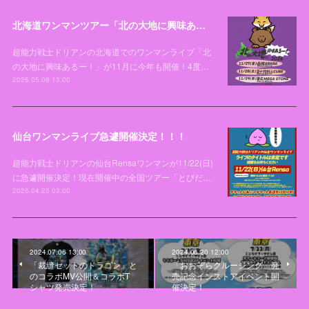
北海道ワンマンツアー「北の大地に興味あるー！2026」開催決定！！！
超能力戦士ドリアンの北海道でのワンマンライブ「北
の大地に興味あるー！」が11月に今年も開催！4度…
2026.05.08 13:00
仙台ワンマンライブ急遽開催決定！！！
超能力戦士ドリアンの仙台Rensaワンマンが11/22(日)
に急遽開催決定！現在開催中の全国ツアー「とびだ…
2026.04.25 03:00
2024.07.06 13:00
2024.06.20 12:00
「裁縫セットのドラゴン」と
「おおぞらクルージング」発
のコラボMV公開＆コラボT
売記念インストアイベント開
シャツ発売決定！
催決定！