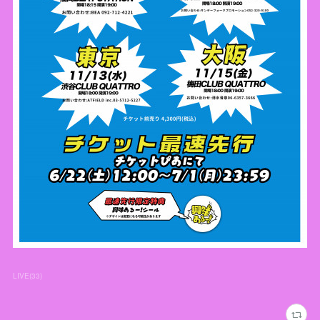
LIVE
(
33
)