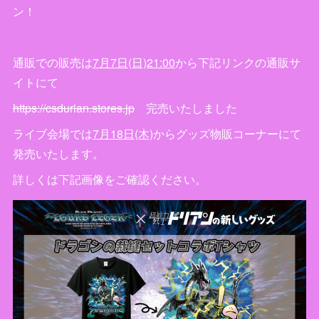
ン！
通販での販売は
7月7日(日)21:00
から下記リンクの通販サ
イトにて
https://csdurian.stores.jp
完売いたしました
ライブ会場では
7月18日(木)
からグッズ物販コーナーにて
発売いたします。
詳しくは下記画像をご確認ください。