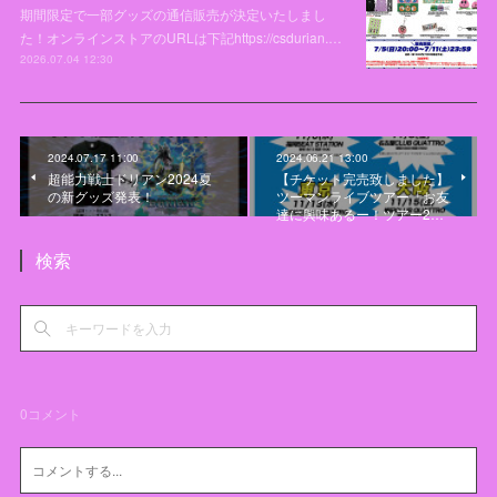
期間限定で一部グッズの通信販売が決定いたしまし
た！オンラインストアのURLは下記https://csdurian.…
2026.07.04 12:30
2024.07.17 11:00
2024.06.21 13:00
超能力戦士ドリアン2024夏
【チケット完売致しました】
の新グッズ発表！
ツーマンライブツアー「お友
達に興味あるー！ツアー2…
検索
0
コメント