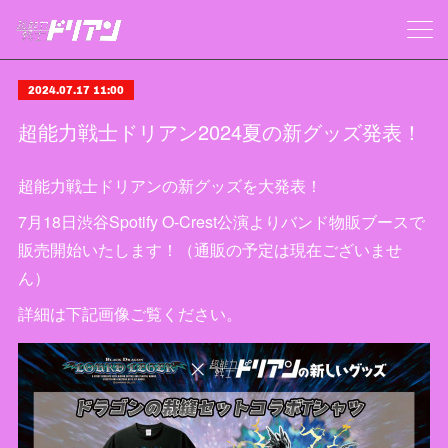
2024.07.17 11:00
超能力戦士ドリアン2024夏の新グッズ発表！
超能力戦士ドリアンの新グッズを大発表！
7月18日渋谷Spotify O-Crest公演よりバンド物販ブースで
販売開始いたします！（通販の予定は現在ございませ
ん）
詳細は下記画像ご覧ください。