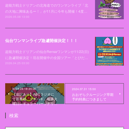
超能力戦士ドリアンの北海道でのワンマンライブ「北
の大地に興味あるー！」が11月に今年も開催！4度…
2026.05.08 13:00
仙台ワンマンライブ急遽開催決定！！！
超能力戦士ドリアンの仙台Rensaワンマンが11/22(日)
に急遽開催決定！現在開催中の全国ツアー「とびだ…
2026.04.25 03:00
2024.09.18 20:00
2024.07.31 15:00
【追記あり】ABCラジオに
おおぞらクルージング早期
て新番組「ツギハギ」毎週火
予約特典につきまして
曜日レギュラーパーソナリ…
検索