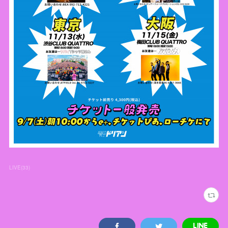
LIVE
(
33
)