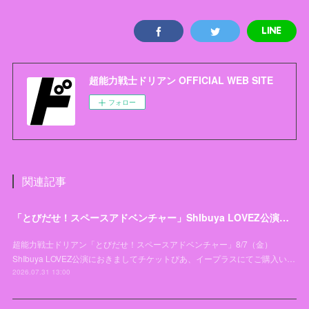
超能力戦士ドリアン OFFICIAL WEB SITE
フォロー
関連記事
「とびだせ！スペースアドベンチャー」ShIbuya LOVEZ公演チケットお引き取り開始日変更のお知らせとお詫び
超能力戦士ドリアン「とびだせ！スペースアドベンチャー」8/7（金）
ShIbuya LOVEZ公演におきましてチケットぴあ、イープラスにてご購入い…
2026.07.31 13:00