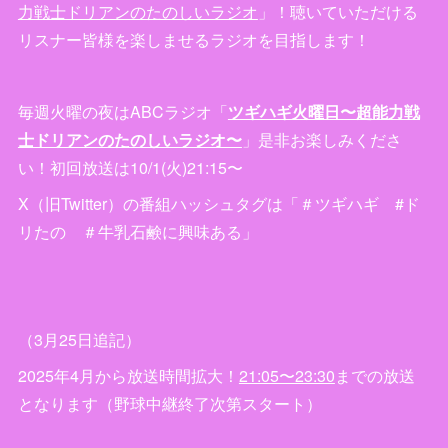
力戦士ドリアンのたのしいラジオ
」！聴いていただける
リスナー皆様を楽しませるラジオを目指します！
毎週火曜の夜はABCラジオ「
ツギハギ火曜日〜超能力戦
士ドリアンのたのしいラジオ〜
」是非お楽しみくださ
い！初回放送は10/1(火)21:15〜
X（旧Twitter）の番組ハッシュタグは「＃ツギハギ #ド
リたの ＃牛乳石鹸に興味ある」
（3月25日追記）
2025年4月から放送時間拡大！
21:05〜23:30
までの放送
となります（野球中継終了次第スタート）