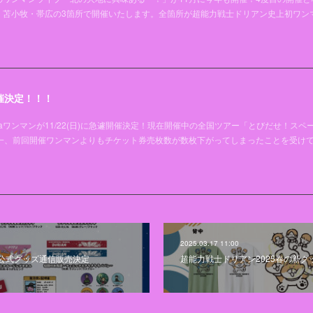
・苫小牧・帯広の3箇所で開催いたします。全箇所が超能力戦士ドリアン史上初ワン
催決定！！！
aワンマンが11/22(日)に急遽開催決定！現在開催中の全国ツアー「とびだせ！スペ
唯一、前回開催ワンマンよりもチケット券売枚数が数枚下がってしまったことを受け
2025.03.17 11:00
公式グッズ通信販売決定
超能力戦士ドリアン2025春の新グ