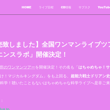
HOME
ライブ日程
CD情報
サブスク
YouTub
売致しました】全国ワンマンライブツ
エンスラボ」開催決定！
か所のワンマンツアー
を開催決定！その名も「
はちゃめちゃ！サ
け！マジカルキングダム」をも上回る、
超能力戦士ドリアン史
科学！聴いたこともないはちゃめちゃな科学ライブへ是非ご来
：
lus.jp