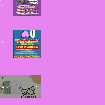
マン…
ースア
て、…
ッズ発表！