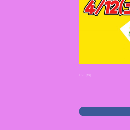
LIVE
(
33
)