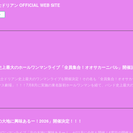
リアン OFFICIAL WEB SITE
ー
史上最大のホールワンマンライブ「全員集合！オオサカーニバル」開催
超能力戦士ドリアン史上最大のワンマンライブを開催決定！その名も「全員集合！オオサカ
クス劇場」！！！7月8月に実施の東名阪初ホールワンマンを経て、バンド史上最大
大地に興味あるー！2026」開催決定！！！
ワンマンライブ「北の大地に興味あるー！」が11月に今年も開催！4度目の開催と