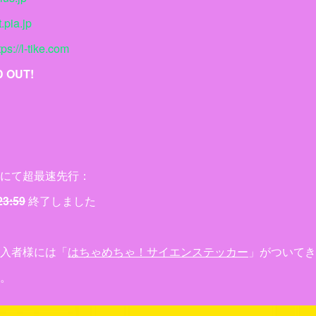
t.pia.jp
tps://l-tike.com
 OUT!
にて超最速先行：
23:59
終了しました
入者様には「
はちゃめちゃ！サイエンステッカー
」がついてき
。