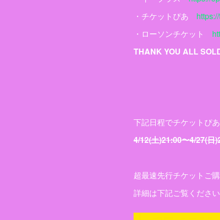
・チケットぴあ
https://
・ローソンチケット
ht
THANK YOU ALL SOLD
下記日程でチケットぴあ
4/12(土)21:00〜4/27(日)
超最速先行チケットご購
詳細は下記ご覧ください