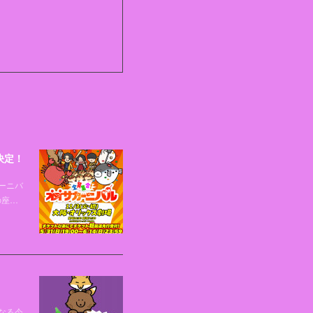
決定！
ーニバ
の座…
なる今