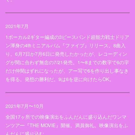
2021年7月
1ボーカル2ギター編成の3ピースバンド超能力戦士ドリア
ン渾身の4thミニアルバム『ファイブ』リリース。8曲入
り。6月7日か7月6日に発売したかったが、レコーディン
グが間に合わず無念の7/21発売。1〜8までの数字で6の字
だけ仲間はずれになったが、アー写で6を作り出し事なき
を得る。発想の勝利だ。9は6を逆に向けたらOK。
2021年7月〜10月
全国17ヶ所での映像演出をふんだんに盛り込んだワンマ
ンツアー『THE MOVIE』開催。満員御礼。映像演出をふ
んだんに盛り込む。