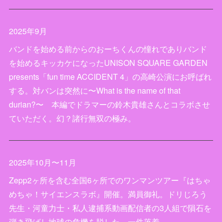
2025年9月
バンドを始める前からのおーちくんの憧れでありバンド
を始めるキッカケになったUNISON SQUARE GARDEN
presents「fun time ACCIDENT 4」の高崎公演にお呼ばれ
する。対バンは突然に〜What is the name of that
durian?〜 本編でドラマーの鈴木貴雄さんとコラボさせ
ていただく。幻？諸行無双の極み。
2025年10月〜11月
Zepp2ヶ所を含む全国6ヶ所でのワンマンツアー『はちゃ
めちゃ！サイエンスラボ』開催。満員御礼。ドリじろう
先生・河童力士・私人逮捕系動画配信者の3人組で隕石を
弾き飛ばし地球の危機を脱した。一件落着。