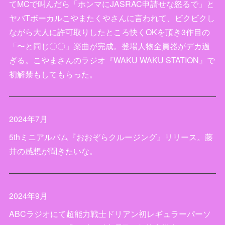
てMCで叫んだら「ホンマにJASRAC申請せな怒るで」と
ヤバTボーカルこやまたくやさんに言われて、ビクビクし
ながら大人に許可取りしたところ快くOKを頂き3作目の
「〜と同じ〇〇」楽曲が完成。登場人物全員器がデカ過
ぎる。こやまさんのラジオ『WAKU WAKU STATION』で
初解禁もしてもらった。
2024年7月
5thミニアルバム『おおぞらクルージング』リリース。藤
井の感想が聞きたいな。
2024年9月
ABCラジオにて超能力戦士ドリアン初レギュラーパーソ