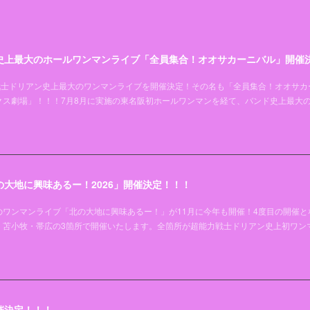
史上最大のホールワンマンライブ「全員集合！オオサカーニバル」開催
超能力戦士ドリアン史上最大のワンマンライブを開催決定！その名も「全員集合！オオサカ
クス劇場」！！！7月8月に実施の東名阪初ホールワンマンを経て、バンド史上最大
大地に興味あるー！2026」開催決定！！！
ワンマンライブ「北の大地に興味あるー！」が11月に今年も開催！4度目の開催と
・苫小牧・帯広の3箇所で開催いたします。全箇所が超能力戦士ドリアン史上初ワン
催決定！！！