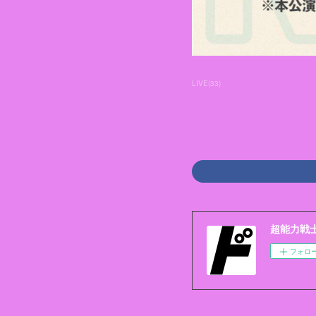
LIVE
(
33
)
超能力戦士ド
フォロ