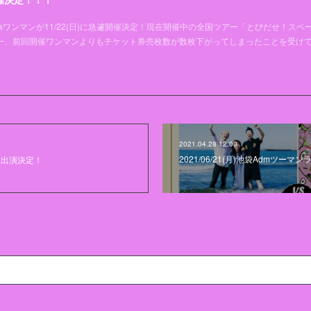
aワンマンが11/22(日)に急遽開催決定！現在開催中の全国ツアー「とびだせ！スペ
唯一、前回開催ワンマンよりもチケット券売枚数が数枚下がってしまったことを受け
2021.04.28 12:00
2021/06/21(月)池袋Admツー
」出演決定！