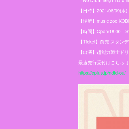
「No Drummer,I'm Dru
【日時】2021/06/09(水)
【場所】music zoo K
【時間】Open/18:00 Star
【Ticket】前売 スタン
【出演】超能力戦士ドリ
最速先行受付はこちら ↓ 05
https://eplus.jp/ndid-ou/