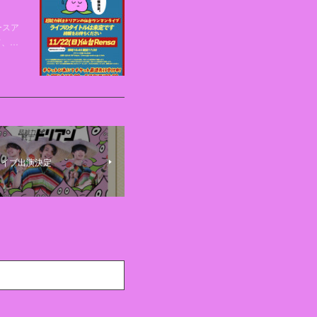
ースア
て、…
マンライブ出演決定