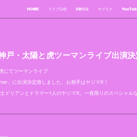
HOME
ライブ日程
CD情報
サブスク
YouTub
09(水)神戸・太陽と虎ツーマンライブ出演
と虎にてツーマンライブ
m Drummer」に出演決定致しました。お相手はヤジマX！
士ドリアンとドラマー1人のヤジマX。一夜限りのスペシャル