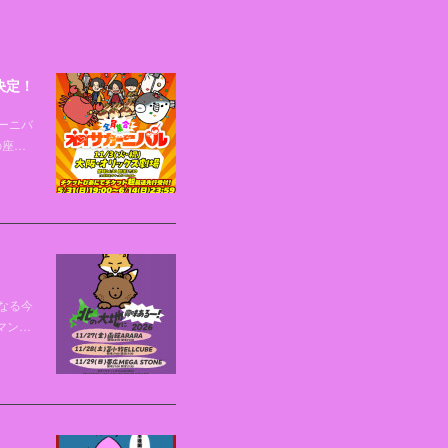
決定！
ーニバ
の座…
なる今
マン…