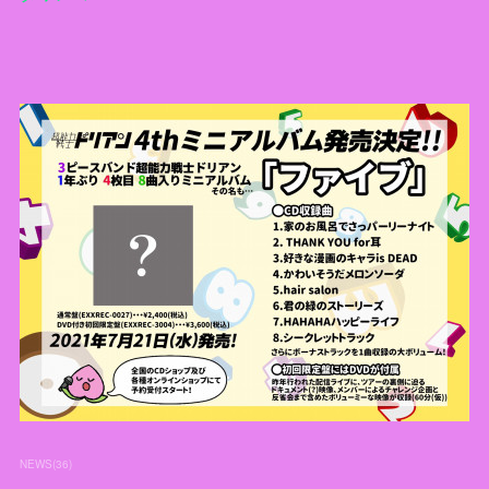
NEWS
(
36
)