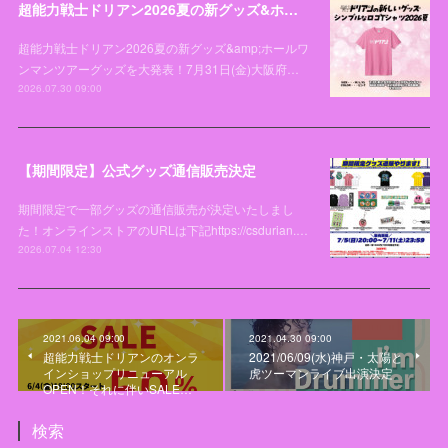
超能力戦士ドリアン2026夏の新グッズ&ホールワンマンツアーグッズを大発表！
超能力戦士ドリアン2026夏の新グッズ&amp;ホールワ
ンマンツアーグッズを大発表！7月31日(金)大阪府…
2026.07.30 09:00
【期間限定】公式グッズ通信販売決定
期間限定で一部グッズの通信販売が決定いたしまし
た！オンラインストアのURLは下記https://csdurian.…
2026.07.04 12:30
2021.06.04 09:00
2021.04.30 09:00
超能力戦士ドリアンのオンラ
2021/06/09(水)神戸・太陽と
インショップリニューアル
虎ツーマンライブ出演決定
OPEN！それに伴いSALE…
検索