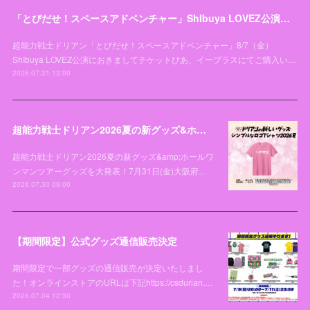
「とびだせ！スペースアドベンチャー」ShIbuya LOVEZ公演チケットお引き取り開始日変更のお知らせとお詫び
超能力戦士ドリアン「とびだせ！スペースアドベンチャー」8/7（金）
ShIbuya LOVEZ公演におきましてチケットぴあ、イープラスにてご購入い…
2026.07.31 13:00
超能力戦士ドリアン2026夏の新グッズ&ホールワンマンツアーグッズを大発表！
超能力戦士ドリアン2026夏の新グッズ&amp;ホールワ
ンマンツアーグッズを大発表！7月31日(金)大阪府…
2026.07.30 09:00
【期間限定】公式グッズ通信販売決定
期間限定で一部グッズの通信販売が決定いたしまし
た！オンラインストアのURLは下記https://csdurian.…
2026.07.04 12:30