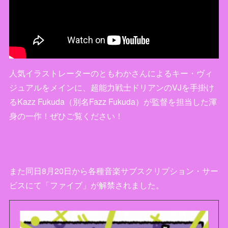
人気イラストレーターのともわかさんによるキー・ヴィ
ジュアルをメインに、超能力戦士ドリアンのVJを手掛け
るKazz Fukuda（別名Fazz Fukuda）が監督を担当した渾
身の一作！ぜひご覧ください！
また同日8月20日から各種音楽サブスクリプション・サー
ビスにて「ファイブ」が解禁されました。