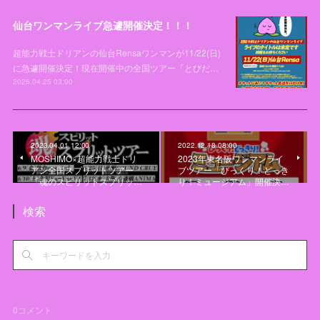
仙台ワンマンライブ急遽開催決定！！！
超能力戦士ドリアンの仙台Rensaワンマンが11/22(日)
に急遽開催決定！現在開催中の全国ツアー「とびだ…
2026.04.25 03:00
2023.04.01 12:00
2022.12.18 08:00
MOSHIMO×超能力戦士ドリ
2023年東名阪ワンマンライ
アン全国スプリットツアー
ブツアー「びっくり！どっき
「魂のスピリットスプリッ…
り！ミュージアム」開催決…
検索
0
コメント