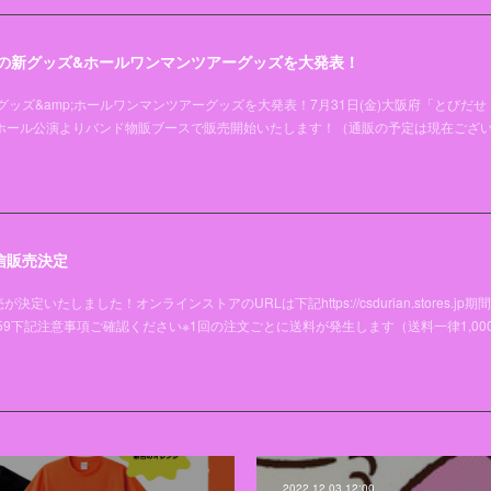
夏の新グッズ&ホールワンマンツアーグッズを大発表！
グッズ&amp;ホールワンマンツアーグッズを大発表！7月31日(金)大阪府「とびだせ
阪ホール公演よりバンド物販ブースで販売開始いたします！（通販の予定は現在ござ
信販売決定
たしました！オンラインストアのURLは下記https://csdurian.stores.jp期
11(土)23:59下記注意事項ご確認ください※1回の注文ごとに送料が発生します（送料一律1,00
2022.12.03 12:00