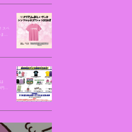
！スペ
いま…
間は
0円…