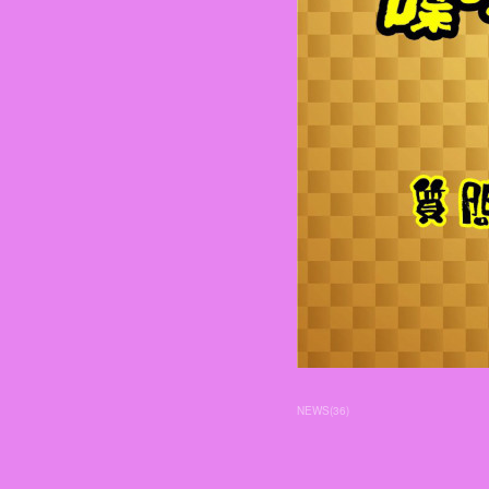
NEWS
(
36
)