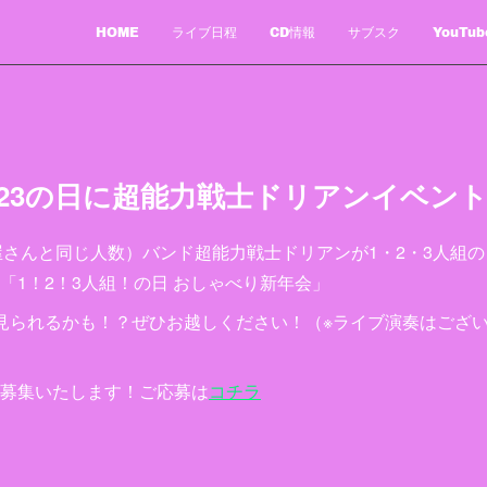
HOME
ライブ日程
CD情報
サブスク
YouTub
123の日に超能力戦士ドリアンイベン
屋さんと同じ人数）バンド超能力戦士ドリアンが1・2・3人組
「1！2！3人組！の日 おしゃべり新年会」
見られるかも！？ぜひお越しください！（※ライブ演奏はござ
募集いたします！ご応募は
コチラ