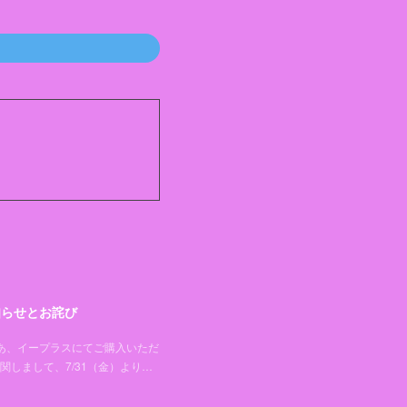
知らせとお詫び
トぴあ、イープラスにてご購入いただ
しまして、7/31（金）より…