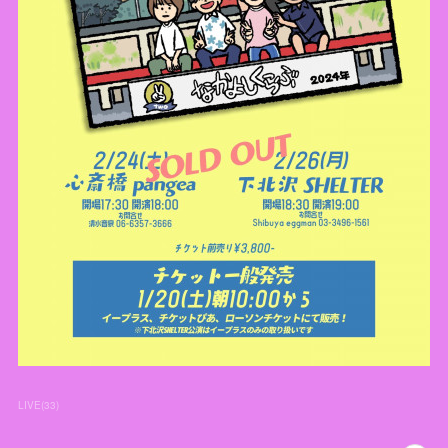
LIVE
(
33
)