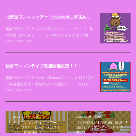
北海道ワンマンツアー「北の大地に興味あるー！2026」開催決定！！！
超能力戦士ドリアンの北海道でのワンマンライブ「北
の大地に興味あるー！」が11月に今年も開催！4度…
2026.05.08 13:00
仙台ワンマンライブ急遽開催決定！！！
超能力戦士ドリアンの仙台Rensaワンマンが11/22(日)
に急遽開催決定！現在開催中の全国ツアー「とびだ…
2026.04.25 03:00
2023.12.17 11:00
2023.12.06 09:00
全国ワンマンライブツアー
【追記有り】123の日に超能
「とびきり！にっこりレスト
力戦士ドリアンイベント開催
ラン」開催決定！
決定！