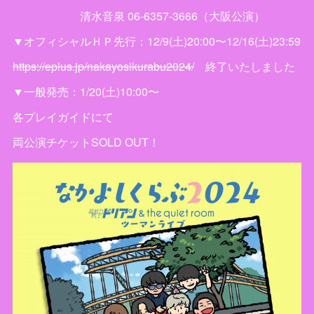
清水音泉 06-6357-3666（大阪公演）
▼オフィシャルＨＰ先行：12/9(土)20:00〜12/16(土)23:59
https://eplus.jp/nakayosikurabu2024/
終了いたしました
▼一般発売：1/20(土)10:00〜
各プレイガイドにて
両公演チケットSOLD OUT！