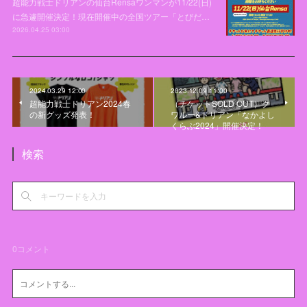
超能力戦士ドリアンの仙台Rensaワンマンが11/22(日)
に急遽開催決定！現在開催中の全国ツアー「とびだ…
2026.04.25 03:00
2024.03.29 12:00
2023.12.09 11:00
超能力戦士ドリアン2024春
（チケットSOLD OUT）ク
の新グッズ発表！
ワルー&ドリアン「なかよし
くらぶ2024」開催決定！
検索
0
コメント