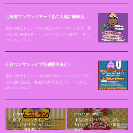
北海道ワンマンツアー「北の大地に興味あるー！2026」開催決定！！！
超能力戦士ドリアンの北海道でのワンマンライブ「北
の大地に興味あるー！」が11月に今年も開催！4度…
2026.05.08 13:00
仙台ワンマンライブ急遽開催決定！！！
超能力戦士ドリアンの仙台Rensaワンマンが11/22(日)
に急遽開催決定！現在開催中の全国ツアー「とびだ…
2026.04.25 03:00
2023.12.17 11:00
2023.12.06 09:00
全国ワンマンライブツアー
【追記有り】123の日に超能
「とびきり！にっこりレスト
力戦士ドリアンイベント開催
ラン」開催決定！
決定！