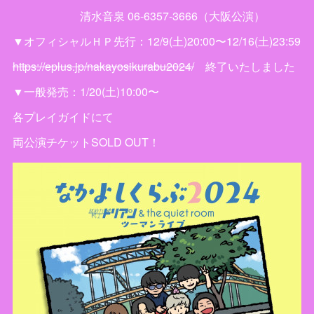
清水音泉 06-6357-3666（大阪公演）
▼オフィシャルＨＰ先行：12/9(土)20:00〜12/16(土)23:59
https://eplus.jp/nakayosikurabu2024/
終了いたしました
▼一般発売：1/20(土)10:00〜
各プレイガイドにて
両公演チケットSOLD OUT！