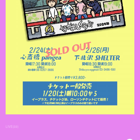
LIVE
(
33
)