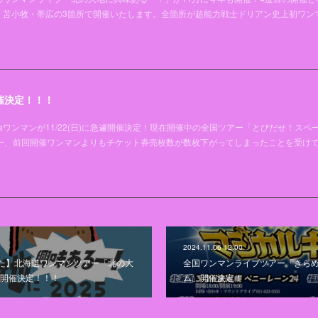
・苫小牧・帯広の3箇所で開催いたします。全箇所が超能力戦士ドリアン史上初ワン
催決定！！！
aワンマンが11/22(日)に急遽開催決定！現在開催中の全国ツアー「とびだせ！スペ
唯一、前回開催ワンマンよりもチケット券売枚数が数枚下がってしまったことを受け
2024.11.06 12:00
た】北海道ワンマンツアー「北の大
全国ワンマンライブツアー「きら
」開催決定！！！
ム」開催決定！