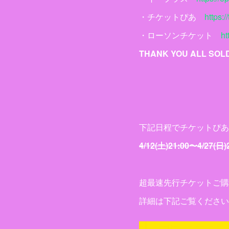
・チケットぴあ
https://
・ローソンチケット
ht
THANK YOU ALL SOLD
下記日程でチケットぴあ
4/12(土)21:00〜4/27(日)
超最速先行チケットご購
詳細は下記ご覧ください