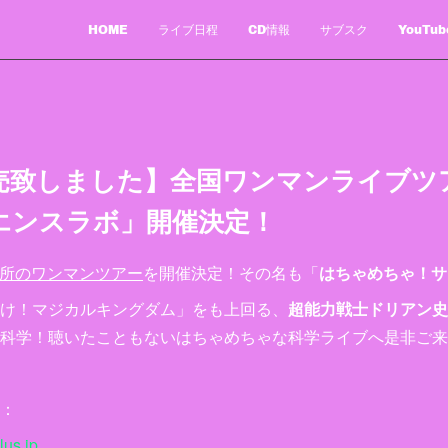
HOME
ライブ日程
CD情報
サブスク
YouTub
売致しました】全国ワンマンライブツ
エンスラボ」開催決定！
か所のワンマンツアー
を開催決定！その名も「
はちゃめちゃ！サ
け！マジカルキングダム」をも上回る、
超能力戦士ドリアン史
科学！聴いたこともないはちゃめちゃな科学ライブへ是非ご来
：
lus.jp