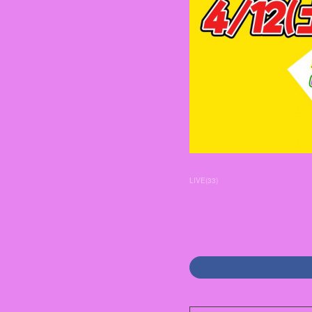
LIVE
(
33
)