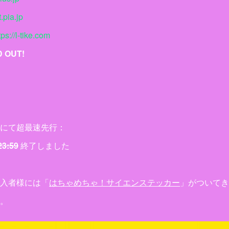
t.pia.jp
tps://l-tike.com
 OUT!
にて超最速先行：
23:59
終了しました
入者様には「
はちゃめちゃ！サイエンステッカー
」がついてき
。