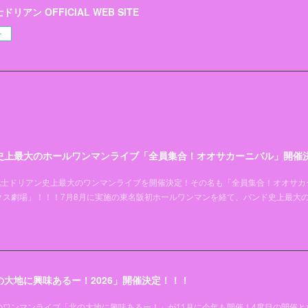
リアン OFFICIAL WEB SITE
ー
史上最大のホールワンマンライブ「全員集合！オオサカーニバル」開催
超能力戦士ドリアン史上最大のワンマンライブを開催決定！その名も「全員集合！オオサカ
クス劇場」！！！7月8月に実施の東名阪初ホールワンマンを経て、バンド史上最大
大地に興味あるー！2026」開催決定！！！
ワンマンライブ「北の大地に興味あるー！」が11月に今年も開催！4度目の開催と