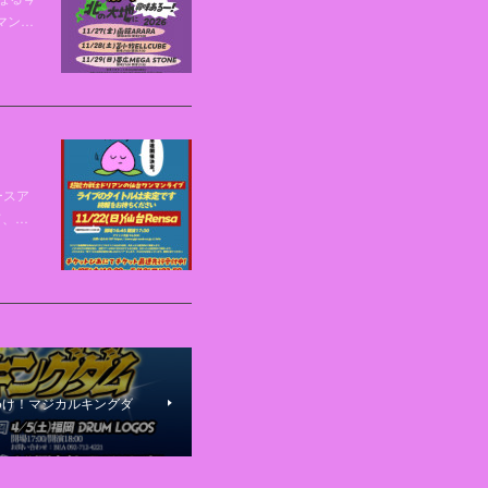
マン…
ースア
て、…
めけ！マジカルキングダ