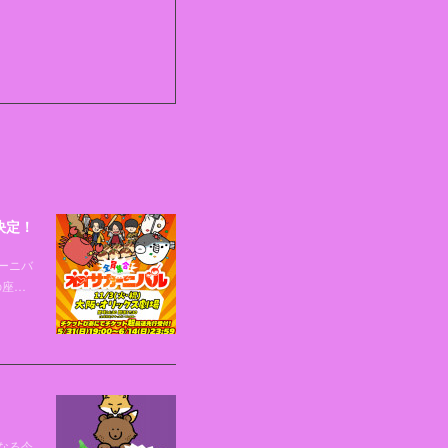
決定！
ーニバ
の座…
なる今