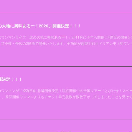
大地に興味あるー！2026」開催決定！！！
ワンマンライブ「北の大地に興味あるー！」が11月に今年も開催！4度目の開催と
・苫小牧・帯広の3箇所で開催いたします。全箇所が超能力戦士ドリアン史上初ワン
催決定！！！
aワンマンが11/22(日)に急遽開催決定！現在開催中の全国ツアー「とびだせ！スペ
唯一、前回開催ワンマンよりもチケット券売枚数が数枚下がってしまったことを受け