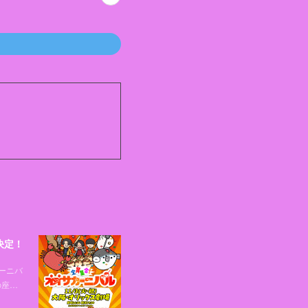
決定！
ーニバ
の座…