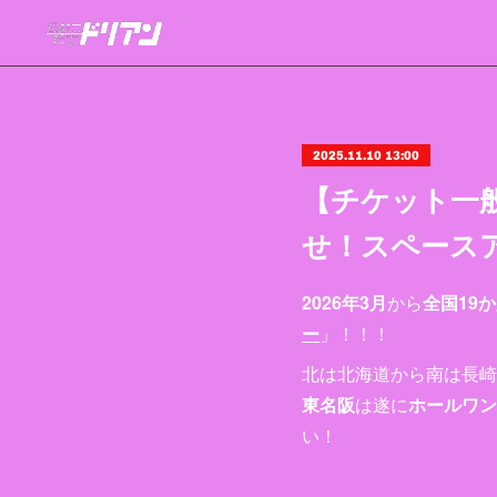
2025.11.10 13:00
【チケット一
せ！スペース
2026年3月
から
全国19
ー
」！！！
北は北海道から南は長崎
東名阪
は遂に
ホールワン
い！