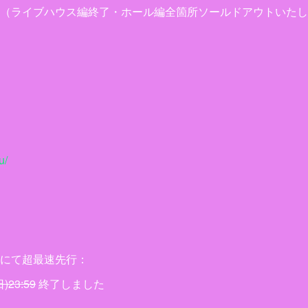
（ライブハウス編終了・ホール編全箇所ソールドアウトいたし
u/
にて超最速先行：
日)23:59
終了しました