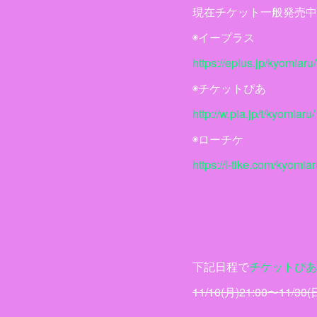
現在チケット一般発売中
◉イープラス
https://eplus.jp/kyomiaru/
◉チケットぴあ
http://w.pia.jp/t/kyomiaru/
◉ローチケ
https://l-tike.com/kyomiar
下記日程で
チケットぴあ
11/10(月)21:00〜11/30(