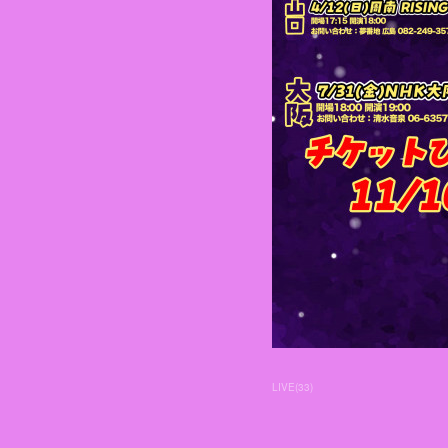
LIVE
(
33
)