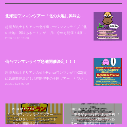
北海道ワンマンツアー「北の大地に興味あるー！2026」開催決定！！！
超能力戦士ドリアンの北海道でのワンマンライブ「北
の大地に興味あるー！」が11月に今年も開催！4度…
2026.05.08 13:00
仙台ワンマンライブ急遽開催決定！！！
超能力戦士ドリアンの仙台Rensaワンマンが11/22(日)
に急遽開催決定！現在開催中の全国ツアー「とびだ…
2026.04.25 03:00
2023.12.17 11:00
2023.07.14 11:00
全国ワンマンライブツアー
【重要変更情報有】北海道初
「とびきり！にっこりレスト
ワンマン「北の大地に興味あ
ラン」開催決定！
るー！」開催決定！！！（…