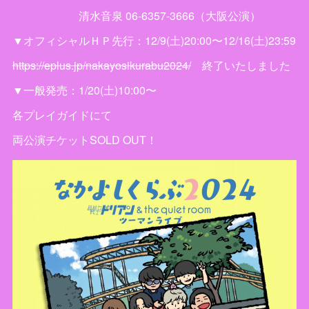
清水音泉 06-6357-3666（大阪公演）
▼オフィシャルＨＰ先行：12/9(土)20:00〜12/16(土)23:59
https://eplus.jp/nakayosikurabu2024/
終了いたしました
▼一般発売：1/20(土)10:00〜
各プレイガイドにて
両公演チケットSOLD OUT！