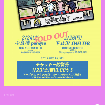
LIVE
(
33
)