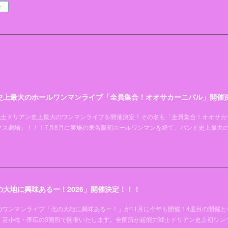
ー
史上最大のホールワンマンライブ「全員集合！オオサカーニバル」開催
超能力戦士ドリアン史上最大のワンマンライブを開催決定！その名も「全員集合！オオサカ
クス劇場」！！！7月8月に実施の東名阪初ホールワンマンを経て、バンド史上最大
大地に興味あるー！2026」開催決定！！！
ワンマンライブ「北の大地に興味あるー！」が11月に今年も開催！4度目の開催と
・苫小牧・帯広の3箇所で開催いたします。全箇所が超能力戦士ドリアン史上初ワン