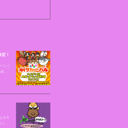
決定！
ーニバ
の座…
なる今
マン…