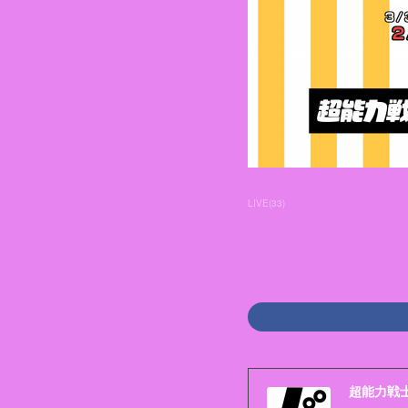
LIVE
(
33
)
超能力戦士ド