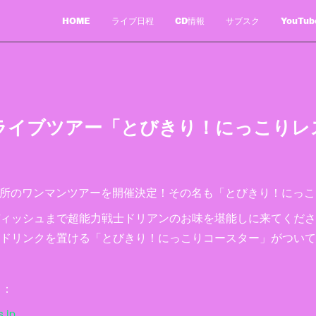
HOME
ライブ日程
CD情報
サブスク
YouTub
ライブツアー「とびきり！にっこりレ
16か所のワンマンツアーを開催決定！その名も「とびきり！にっ
ィッシュまで超能力戦士ドリアンのお味を堪能しに来てくださ
ドリンクを置ける「とびきり！にっこりコースター」がついて
中：
s.jp