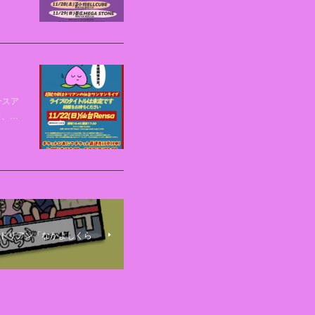
ースア
て、…
ー&ドリアン「なかよしくら