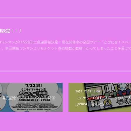
催決定！！！
aワンマンが11/22(日)に急遽開催決定！現在開催中の全国ツアー「とびだせ！スペ
唯一、前回開催ワンマンよりもチケット券売枚数が数枚下がってしまったことを受け
2023.12.09 11:00
」発売記念インストアイベント開催
（チケットSOLD OUT）クワル
ぶ2024」開催決定！