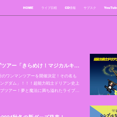
HOME
ライブ日程
CD情報
サブスク
YouTub
全国ワンマンライブツアー「きらめけ！マジカルキングダム」開催決定！
7か所のワンマンツアーを開催決定！その名も
ングダム」！！！超能力戦士ドリアン史上
ブツアー！夢と魔法に満ち溢れたライブ…
2024秋冬の新グッズ発表！