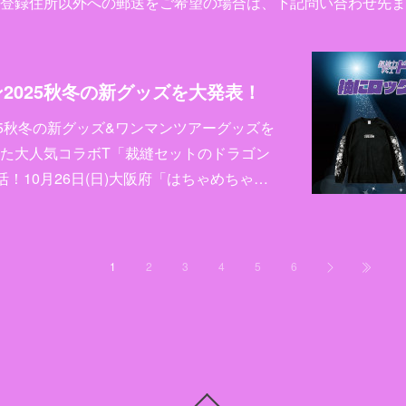
登録住所以外への郵送をご希望の場合は、下記問い合わせ先ま
2025秋冬の新グッズを大発表！
25秋冬の新グッズ&ワンマンツアーグッズを
た大人気コラボT「裁縫セットのドラゴン
！10月26日(日)大阪府「はちゃめちゃ…
1
2
3
4
5
6