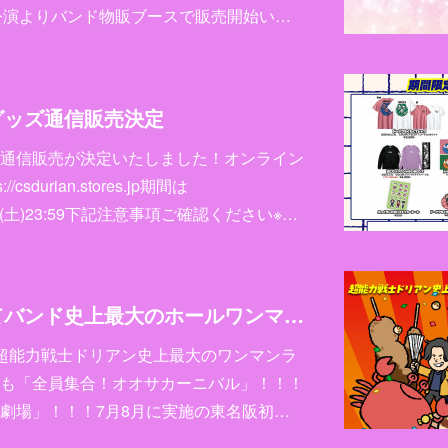
公演よりバンド物販ブースで販売開始い…
グッズ通信販売決定
通信販売が決定いたしました！オンライン
csdurian.stores.jp期間は
〜7/11(土)23:59下記注意事項ご確認ください※…
オリックス劇場にてバンド史上最大のホールワンマンライブ「全員集合！オオサカーニバル」開催決定！
・祝)超能力戦士ドリアン史上最大のワンマンラ
も「全員集合！オオサカーニバル」！！！
劇場」！！！7月8月に実施の東名阪初…