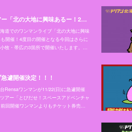
北海道ワンマンツアー「北の大地に興味あるー！2026」開催決定！！！
海道でのワンマンライブ「北の大地に興味
年も開催！4度目の開催となる今回はさらに
小牧・帯広の3箇所で開催いたします。…
ブ急遽開催決定！！！
ensaワンマンが11/22(日)に急遽開催
ツアー「とびだせ！スペースアドベンチャ
、前回開催ワンマンよりもチケット券売…