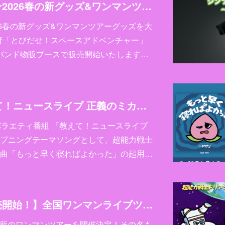
超能力戦士ドリアン2026春の新グッズ&ワンマンツアーグッズを大発表！
26春の新グッズ&ワンマンツアーグッズを大
都府「とびだせ！スペースアドベンチャー」
よりバンド物販ブースで販売開始いたします…
ABCテレビ『教えて！ニュースライブ 正義のミカタ』の新オープニングソングに超能力戦士ドリアン書き下ろしの新曲「もっと早く寝ればよかった」が決定！4月18日(土) に配信リリーススタート！
バラエティ番組 『教えて！ニュースライブ
プニングテーマソングとして、超能力戦士
曲「もっと早く寝ればよかった」の起用…
【チケット一般発売開始！】全国ワンマンライブツアー「とびだせ！スペースアドベンチャー」開催決定！
9か所のワンマンツアーを開催決定！その名も